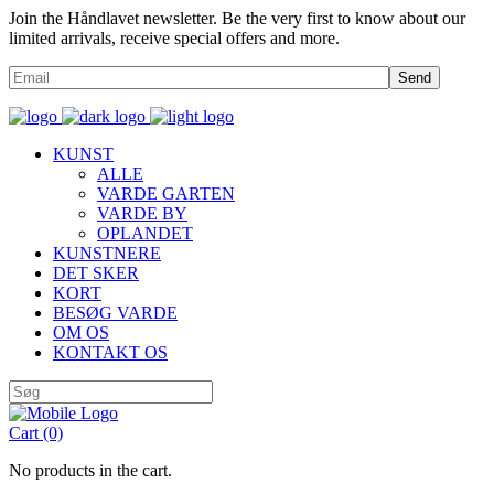
Join the Håndlavet newsletter. Be the very first to know about our
limited arrivals, receive special offers and more.
Send
KUNST
ALLE
VARDE GARTEN
VARDE BY
OPLANDET
KUNSTNERE
DET SKER
KORT
BESØG VARDE
OM OS
KONTAKT OS
Cart
(0)
No products in the cart.