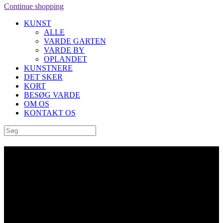
Continue shopping
KUNST
ALLE
VARDE GARTEN
VARDE BY
OPLANDET
KUNSTNERE
DET SKER
KORT
BESØG VARDE
OM OS
KONTAKT OS
Archive