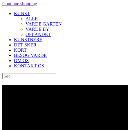
Continue shopping
KUNST
ALLE
VARDE GARTEN
VARDE BY
OPLANDET
KUNSTNERE
DET SKER
KORT
BESØG VARDE
OM OS
KONTAKT OS
Archive