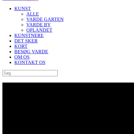
KUNST
ALLE
VARDE GARTEN
VARDE BY
OPLANDET
KUNSTNERE
DET SKER
KORT
BESØG VARDE
OM OS
KONTAKT OS
Mine tilmeldinger