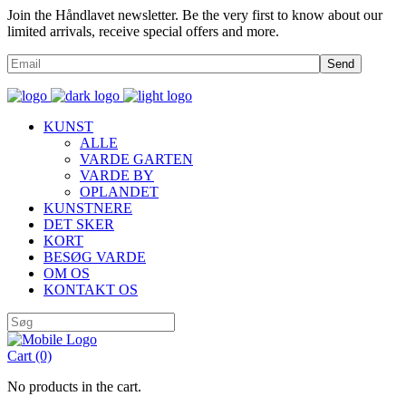
Join the Håndlavet newsletter. Be the very first to know about our
limited arrivals, receive special offers and more.
Send
KUNST
ALLE
VARDE GARTEN
VARDE BY
OPLANDET
KUNSTNERE
DET SKER
KORT
BESØG VARDE
OM OS
KONTAKT OS
Cart
(0)
No products in the cart.