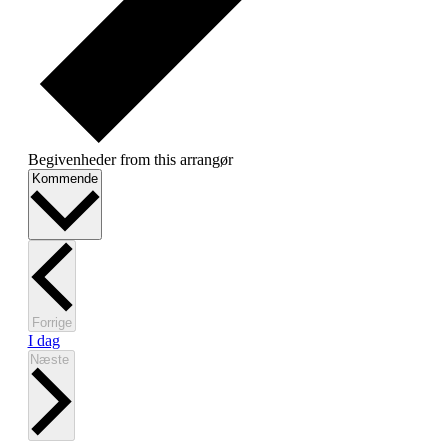
Begivenheder from this arrangør
Vælg
Kommende
dato.
Begivenheder
Forrige
I dag
Begivenheder
Næste