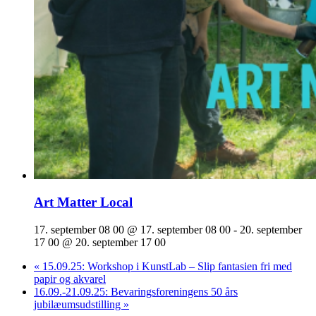
Art Matter Local
17. september 08 00 @ 17. september 08 00
-
20. september
17 00 @ 20. september 17 00
«
15.09.25: Workshop i KunstLab – Slip fantasien fri med
papir og akvarel
16.09.-21.09.25: Bevaringsforeningens 50 års
jubilæumsudstilling
»