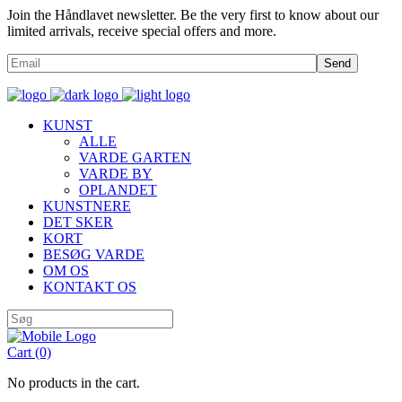
Join the Håndlavet newsletter. Be the very first to know about our
limited arrivals, receive special offers and more.
Send
KUNST
ALLE
VARDE GARTEN
VARDE BY
OPLANDET
KUNSTNERE
DET SKER
KORT
BESØG VARDE
OM OS
KONTAKT OS
Cart
(0)
No products in the cart.