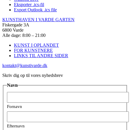
Eksporter .ics-fil
Export Outlook .ics file
KUNSTHAVEN I VARDE GARTEN
Fiskergade 3A
6800 Varde
Alle dage: 8:00 – 21:00
KUNST I OPLANDET
FOR KUNSTNERE
LINKS TIL ANDRE SIDER
kontakt@kunstivarde.dk
Skriv dig op til vores nyhedsbrev
Navn
Fornavn
Efternavn