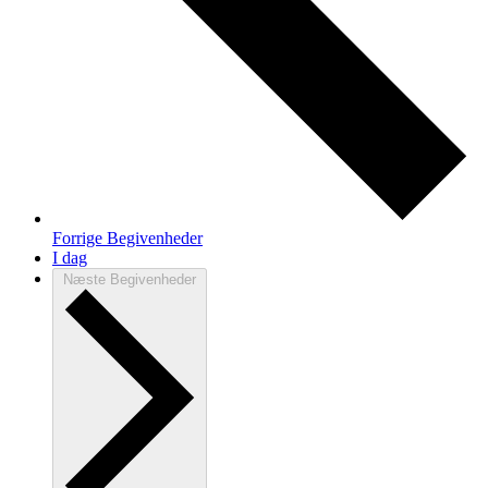
Forrige
Begivenheder
I dag
Næste
Begivenheder