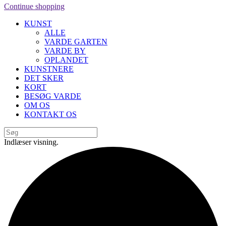
Continue shopping
KUNST
ALLE
VARDE GARTEN
VARDE BY
OPLANDET
KUNSTNERE
DET SKER
KORT
BESØG VARDE
OM OS
KONTAKT OS
Indlæser visning.