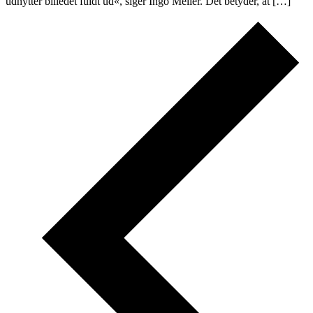
udnytter billedet fuldt ud«, siger Ingo Meller. Det betyder, at […]