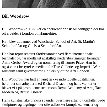
Bill Woodrow
Bill Woodrow (f. 1948) er en anerkendt britisk billedhugger, der bor
og arbejder i London og Hampshire.
Han blev uddannet ved Winchester School of Art, St. Martin’s
School of Art og Chelsea School of Art.
Han har repræsenteret Storbritannien ved flere internationale
biennaler og har modtaget adskillige hædersbevisninger, herunder
Anne Gerber Award og en nominering til Turner Prize. Han har
også været bestyrelsesmedlem for Tate Galleries og Imperial War
Museum samt guvernør for University of the Arts London.
Bill Woodrow har haft en lang række individuelle udstillinger,
herunder samarbejder med Richard Deacon, og hans værker er
blevet vist på prominente steder som Royal Academy of Arts, Tate
Modern og British Library.
Hans kunstneriske praksis spænder over flere årtier og omfatter både
skulpturer og tegninger, der ofte udforsker komplekse temaer og