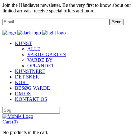
Join the Håndlavet newsletter. Be the very first to know about our
limited arrivals, receive special offers and more.
Send
KUNST
ALLE
VARDE GARTEN
VARDE BY
OPLANDET
KUNSTNERE
DET SKER
KORT
BESØG VARDE
OM OS
KONTAKT OS
Cart
(0)
No products in the cart.