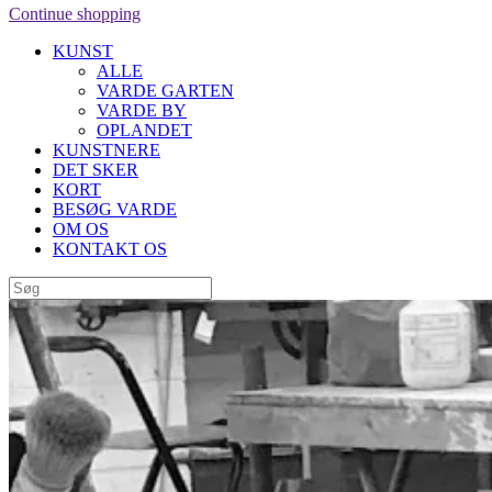
Continue shopping
KUNST
ALLE
VARDE GARTEN
VARDE BY
OPLANDET
KUNSTNERE
DET SKER
KORT
BESØG VARDE
OM OS
KONTAKT OS