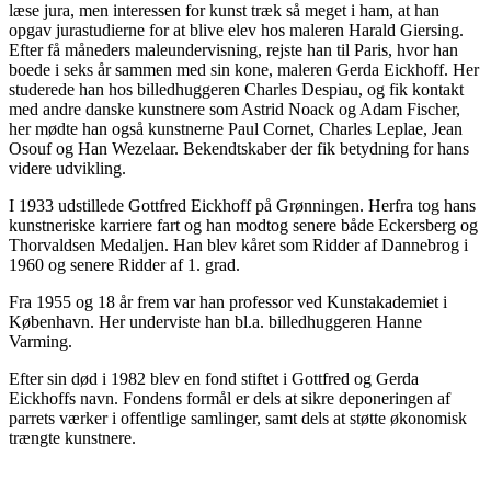
læse jura, men interessen for kunst træk så meget i ham, at han
opgav jurastudierne for at blive elev hos maleren Harald Giersing.
Efter få måneders maleundervisning, rejste han til Paris, hvor han
boede i seks år sammen med sin kone, maleren Gerda Eickhoff. Her
studerede han hos billedhuggeren Charles Despiau, og fik kontakt
med andre danske kunstnere som Astrid Noack og Adam Fischer,
her mødte han også kunstnerne Paul Cornet, Charles Leplae, Jean
Osouf og Han Wezelaar. Bekendtskaber der fik betydning for hans
videre udvikling.
I 1933 udstillede Gottfred Eickhoff på Grønningen. Herfra tog hans
kunstneriske karriere fart og han modtog senere både Eckersberg og
Thorvaldsen Medaljen. Han blev kåret som Ridder af Dannebrog i
1960 og senere Ridder af 1. grad.
Fra 1955 og 18 år frem var han professor ved Kunstakademiet i
København. Her underviste han bl.a. billedhuggeren Hanne
Varming.
Efter sin død i 1982 blev en fond stiftet i Gottfred og Gerda
Eickhoffs navn. Fondens formål er dels at sikre deponeringen af
parrets værker i offentlige samlinger, samt dels at støtte økonomisk
trængte kunstnere.