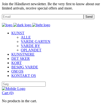
Join the Håndlavet newsletter. Be the very first to know about our
limited arrivals, receive special offers and more.
Send
KUNST
ALLE
VARDE GARTEN
VARDE BY
OPLANDET
KUNSTNERE
DET SKER
KORT
BESØG VARDE
OM OS
KONTAKT OS
Cart
(0)
No products in the cart.