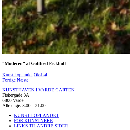
“Moderen” af Gottfred Eickhoff
Kunst i oplandet
Oksbøl
Forrige
Næste
KUNSTHAVEN I VARDE GARTEN
Fiskergade 3A
6800 Varde
Alle dage: 8:00 – 21:00
KUNST I OPLANDET
FOR KUNSTNERE
LINKS TIL ANDRE SIDER