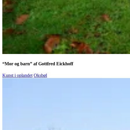
“Mor og barn” af Gottfred Eickhoff
Kunst i oplandet
Oksbøl