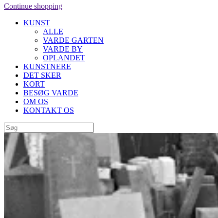
Continue shopping
KUNST
ALLE
VARDE GARTEN
VARDE BY
OPLANDET
KUNSTNERE
DET SKER
KORT
BESØG VARDE
OM OS
KONTAKT OS