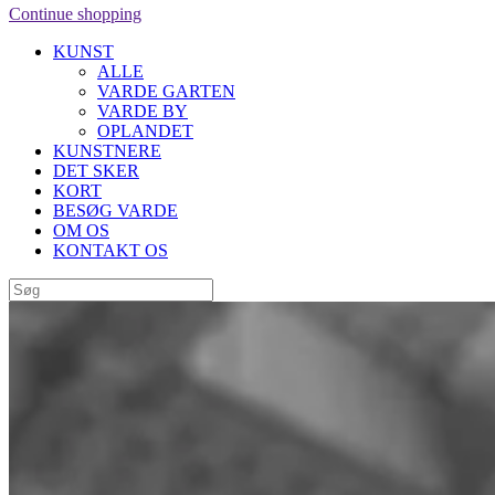
Continue shopping
KUNST
ALLE
VARDE GARTEN
VARDE BY
OPLANDET
KUNSTNERE
DET SKER
KORT
BESØG VARDE
OM OS
KONTAKT OS