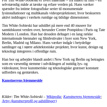
For Tim White-Sobieski er hvert materiale – fra maleri til film – en
selvstændig måde at tænke og erfare verden på. Hans værker
spænder fra intime fotografiske serier til monumentale
lysinstallationer og multikanals videoprojektioner, hvor beskueren
aktivt inddrages i værkets rumlige og tidslige dimensioner.
Tim White-Sobieski har udstillet på mere end 40 museer for
samtidskunst verden over, herunder Centre Pompidou i Paris og Tate
Modern i London. Han har desuden deltaget i en lang række
internationale biennaler og filmfestivaler i byer som New York,
Berlin, Madrid og Milano. Hans værker indgår i betydelige
samlinger og i større arkitektoniske projekter, hvor kunst, design og
teknologi integreres i offentlige rum.
Han bor og arbejder blandt andet i New York og Berlin og betragtes
som en væsentlig stemme i udviklingen af nutidig lys- og
videokunst, hvor kunstneriske og teknologiske grænser konstant
udfordres og gentænkes.
Kunstnerens hjemmeside
Kilder: Tim White-Sobieski –
Wikipedia
;
Kunstnerens hjemmeside
;
Artsy (kunstnerprofil og udstillinger)