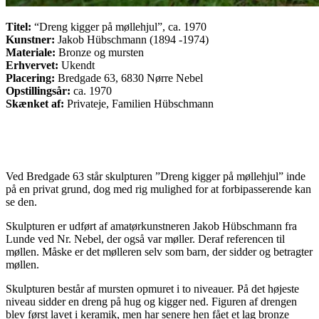
Titel:
“Dreng kigger på møllehjul”, ca. 1970
Kunstner:
Jakob Hübschmann (1894 -1974)
Materiale:
Bronze og mursten
Erhvervet:
Ukendt
Placering:
Bredgade 63, 6830 Nørre Nebel
Opstillingsår:
ca. 1970
Skænket af:
Privateje, Familien Hübschmann
Ved Bredgade 63 står skulpturen ”Dreng kigger på møllehjul” inde
på en privat grund, dog med rig mulighed for at forbipasserende kan
se den.
Skulpturen er udført af amatørkunstneren Jakob Hübschmann fra
Lunde ved Nr. Nebel, der også var møller. Deraf referencen til
møllen. Måske er det mølleren selv som barn, der sidder og betragter
møllen.
Skulpturen består af mursten opmuret i to niveauer. På det højeste
niveau sidder en dreng på hug og kigger ned. Figuren af drengen
blev først lavet i keramik, men har senere hen fået et lag bronze