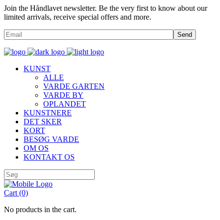
Join the Håndlavet newsletter. Be the very first to know about our
limited arrivals, receive special offers and more.
Send
KUNST
ALLE
VARDE GARTEN
VARDE BY
OPLANDET
KUNSTNERE
DET SKER
KORT
BESØG VARDE
OM OS
KONTAKT OS
Cart
(0)
No products in the cart.