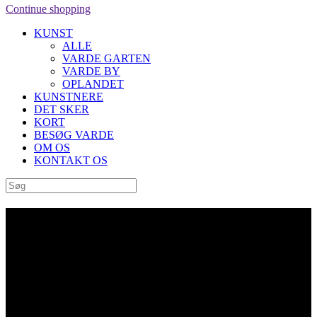
Continue shopping
KUNST
ALLE
VARDE GARTEN
VARDE BY
OPLANDET
KUNSTNERE
DET SKER
KORT
BESØG VARDE
OM OS
KONTAKT OS
“Dreng kigger på møllehjul” af
Jakob Hübschmann