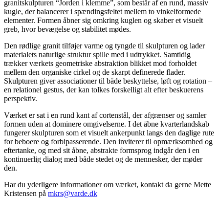
granitskulpturen “Jorden i klemme”, som består af en rund, massiv
kugle, der balancerer i spændingsfeltet mellem to vinkelformede
elementer. Formen åbner sig omkring kuglen og skaber et visuelt
greb, hvor bevægelse og stabilitet mødes.
Den rødlige granit tilføjer varme og tyngde til skulpturen og lader
materialets naturlige struktur spille med i udtrykket. Samtidig
trækker værkets geometriske abstraktion blikket mod forholdet
mellem den organiske cirkel og de skarpt definerede flader.
Skulpturen giver associationer til både beskyttelse, løft og rotation –
en relationel gestus, der kan tolkes forskelligt alt efter beskuerens
perspektiv.
Værket er sat i en rund kant af cortenstål, der afgrænser og samler
formen uden at dominere omgivelserne. I det åbne kvarterlandskab
fungerer skulpturen som et visuelt ankerpunkt langs den daglige rute
for beboere og forbipasserende. Den inviterer til opmærksomhed og
eftertanke, og med sit åbne, abstrakte formsprog indgår den i en
kontinuerlig dialog med både stedet og de mennesker, der møder
den.
Har du yderligere informationer om værket, kontakt da gerne Mette
Kristensen på
mkrs@varde.dk