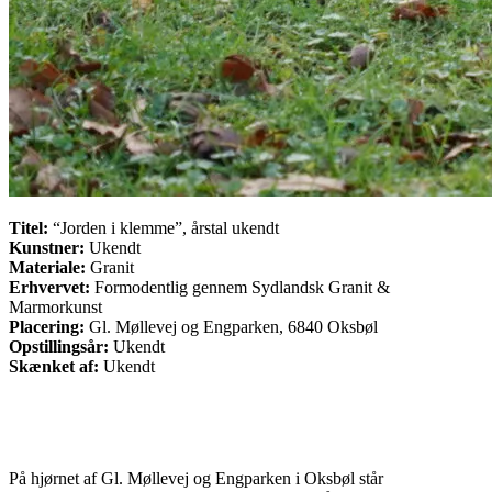
Titel:
“Jorden i klemme”, årstal ukendt
Kunstner:
Ukendt
Materiale:
Granit
Erhvervet:
Formodentlig gennem Sydlandsk Granit &
Marmorkunst
Placering:
Gl. Møllevej og Engparken, 6840 Oksbøl
Opstillingsår:
Ukendt
Skænket af:
Ukendt
På hjørnet af Gl. Møllevej og Engparken i Oksbøl står