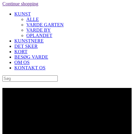
Continue shopping
KUNST
ALLE
VARDE GARTEN
VARDE BY
OPLANDET
KUNSTNERE
DET SKER
KORT
BESØG VARDE
OM OS
KONTAKT OS
Archive