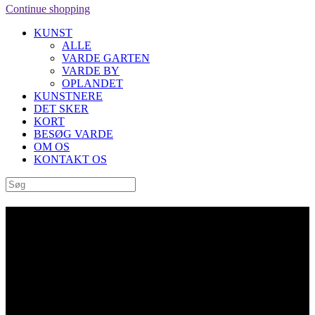
Continue shopping
KUNST
ALLE
VARDE GARTEN
VARDE BY
OPLANDET
KUNSTNERE
DET SKER
KORT
BESØG VARDE
OM OS
KONTAKT OS
Archive