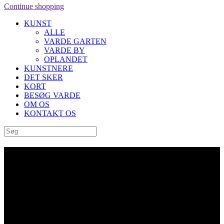
Continue shopping
KUNST
ALLE
VARDE GARTEN
VARDE BY
OPLANDET
KUNSTNERE
DET SKER
KORT
BESØG VARDE
OM OS
KONTAKT OS
Archive