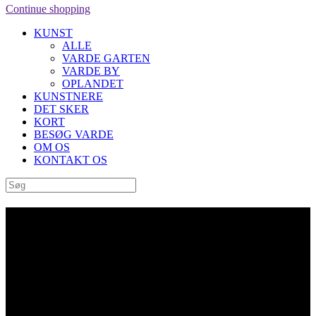
Continue shopping
KUNST
ALLE
VARDE GARTEN
VARDE BY
OPLANDET
KUNSTNERE
DET SKER
KORT
BESØG VARDE
OM OS
KONTAKT OS
Archive