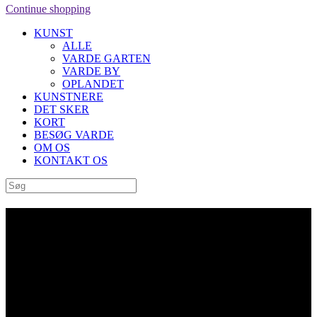
Continue shopping
KUNST
ALLE
VARDE GARTEN
VARDE BY
OPLANDET
KUNSTNERE
DET SKER
KORT
BESØG VARDE
OM OS
KONTAKT OS
Archive