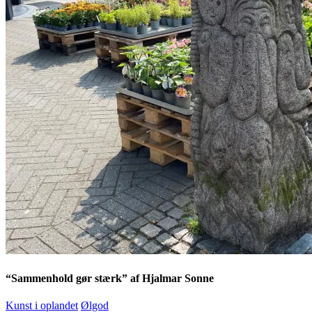
“Sammenhold gør stærk” af Hjalmar Sonne
Kunst i oplandet
Ølgod