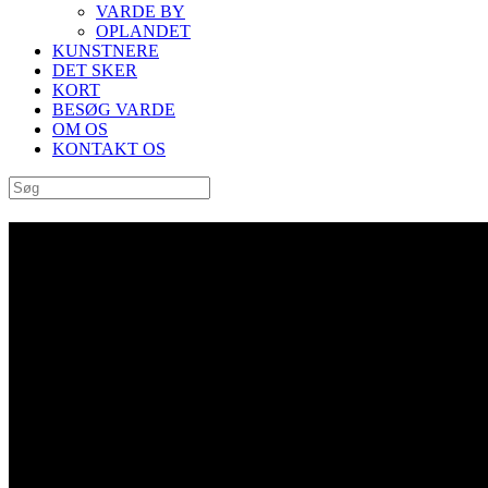
VARDE BY
OPLANDET
KUNSTNERE
DET SKER
KORT
BESØG VARDE
OM OS
KONTAKT OS
Archive