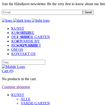
Join the Håndlavet newsletter. Be the very first to know about our limi
Send
KUNST
KUNSTNERE
ALLE
DET SKER
VARDE GARTEN
KORT
VARDE BY
BESØG VARDE
OPLANDET
OM OS
KONTAKT OS
Cart
(0)
No products in the cart.
Continue shopping
KUNST
ALLE
VARDE GARTEN