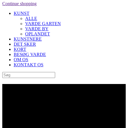
Continue shopping
KUNST
ALLE
VARDE GARTEN
VARDE BY
OPLANDET
KUNSTNERE
DET SKER
KORT
BESØG VARDE
OM OS
KONTAKT OS
Archive