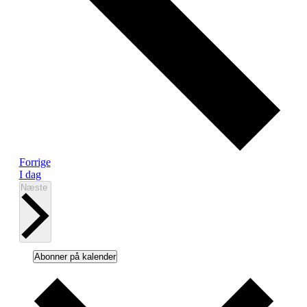
Begivenheder
Forrige
I dag
Begivenheder
Næste
Abonner på kalender