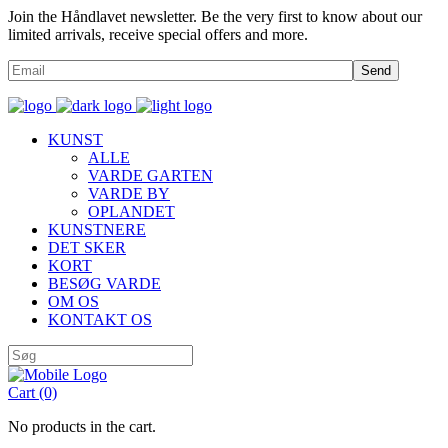
Join the Håndlavet newsletter. Be the very first to know about our
limited arrivals, receive special offers and more.
Send
KUNST
ALLE
VARDE GARTEN
VARDE BY
OPLANDET
KUNSTNERE
DET SKER
KORT
BESØG VARDE
OM OS
KONTAKT OS
Cart
(0)
No products in the cart.