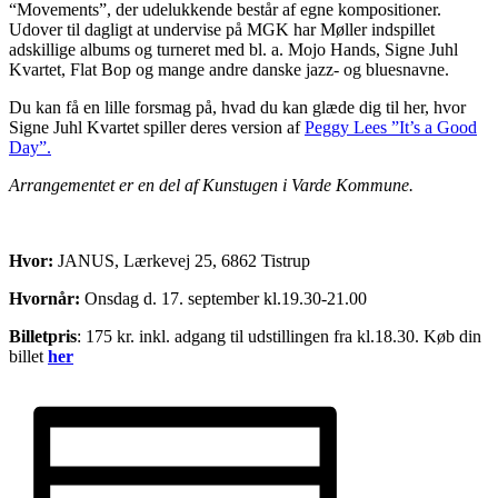
“Movements”, der udelukkende består af egne kompositioner.
Udover til dagligt at undervise på MGK har Møller indspillet
adskillige albums og turneret med bl. a. Mojo Hands, Signe Juhl
Kvartet, Flat Bop og mange andre danske jazz- og bluesnavne.
Du kan få en lille forsmag på, hvad du kan glæde dig til her, hvor
Signe Juhl Kvartet spiller deres version af
Peggy Lees ”It’s a Good
Day”.
Arrangementet er en del af Kunstugen i Varde Kommune.
Hvor:
JANUS, Lærkevej 25, 6862 Tistrup
Hvornår:
Onsdag d. 17. september kl.19.30-21.00
Billetpris
: 175 kr. inkl. adgang til udstillingen fra kl.18.30. Køb din
billet
her