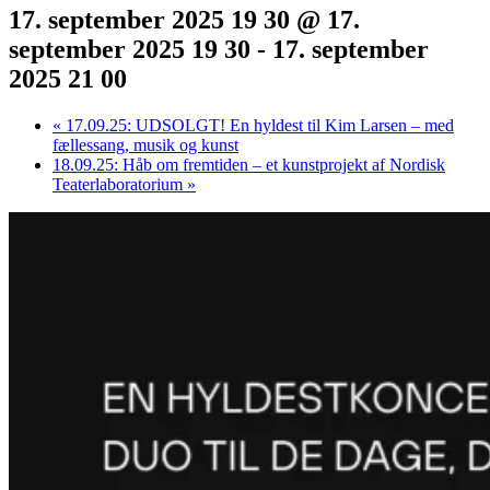
17. september 2025 19 30 @ 17.
september 2025 19 30
-
17. september
2025 21 00
«
17.09.25: UDSOLGT! En hyldest til Kim Larsen – med
fællessang, musik og kunst
18.09.25: Håb om fremtiden – et kunstprojekt af Nordisk
Teaterlaboratorium
»