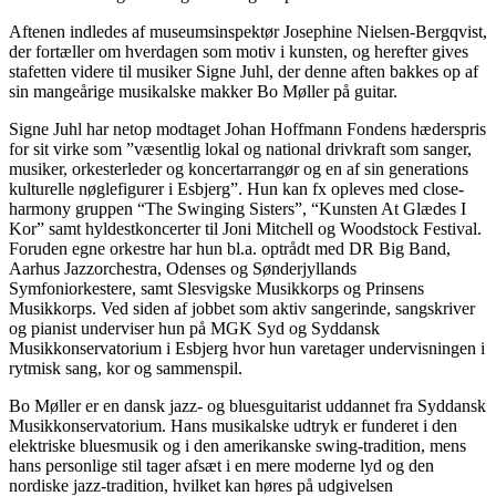
Aftenen indledes af museumsinspektør Josephine Nielsen-Bergqvist,
der fortæller om hverdagen som motiv i kunsten, og herefter gives
stafetten videre til musiker Signe Juhl, der denne aften bakkes op af
sin mangeårige musikalske makker Bo Møller på guitar.
Signe Juhl har netop modtaget Johan Hoffmann Fondens hæderspris
for sit virke som ”væsentlig lokal og national drivkraft som sanger,
musiker, orkesterleder og koncertarrangør og en af sin generations
kulturelle nøglefigurer i Esbjerg”. Hun kan fx opleves med close-
harmony gruppen “The Swinging Sisters”, “Kunsten At Glædes I
Kor” samt hyldestkoncerter til Joni Mitchell og Woodstock Festival.
Foruden egne orkestre har hun bl.a. optrådt med DR Big Band,
Aarhus Jazzorchestra, Odenses og Sønderjyllands
Symfoniorkestere, samt Slesvigske Musikkorps og Prinsens
Musikkorps. Ved siden af jobbet som aktiv sangerinde, sangskriver
og pianist underviser hun på MGK Syd og Syddansk
Musikkonservatorium i Esbjerg hvor hun varetager undervisningen i
rytmisk sang, kor og sammenspil.
Bo Møller er en dansk jazz- og bluesguitarist uddannet fra Syddansk
Musikkonservatorium. Hans musikalske udtryk er funderet i den
elektriske bluesmusik og i den amerikanske swing-tradition, mens
hans personlige stil tager afsæt i en mere moderne lyd og den
nordiske jazz-tradition, hvilket kan høres på udgivelsen