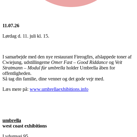
11.07.26
Lørdag d. 11. juli kl. 15.
I samarbejde med den nye restaurant Fireogfirs
,
afslappede toner af
Cwiejung, udstillingerne
Omer Fast – Good Riddance
og
Veit
Stratmann – Modul für umbrella
holder Umbrella åben for
offentligheden.
Så tag din familie, dine venner og det gode vejr med.
Læs mere på:
www.umbrellaexhibitions.info
umbrella
west coast exhibitions
Lydumvej 95