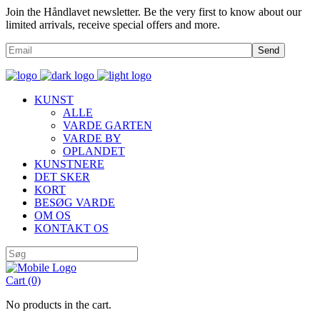
Join the Håndlavet newsletter. Be the very first to know about our
limited arrivals, receive special offers and more.
Send
KUNST
ALLE
VARDE GARTEN
VARDE BY
OPLANDET
KUNSTNERE
DET SKER
KORT
BESØG VARDE
OM OS
KONTAKT OS
Cart
(0)
No products in the cart.