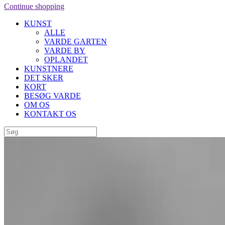
Continue shopping
KUNST
ALLE
VARDE GARTEN
VARDE BY
OPLANDET
KUNSTNERE
DET SKER
KORT
BESØG VARDE
OM OS
KONTAKT OS