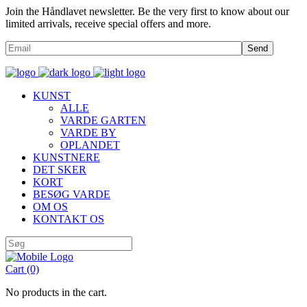
Join the Håndlavet newsletter. Be the very first to know about our
limited arrivals, receive special offers and more.
Send
KUNST
ALLE
VARDE GARTEN
VARDE BY
OPLANDET
KUNSTNERE
DET SKER
KORT
BESØG VARDE
OM OS
KONTAKT OS
Cart
(0)
No products in the cart.