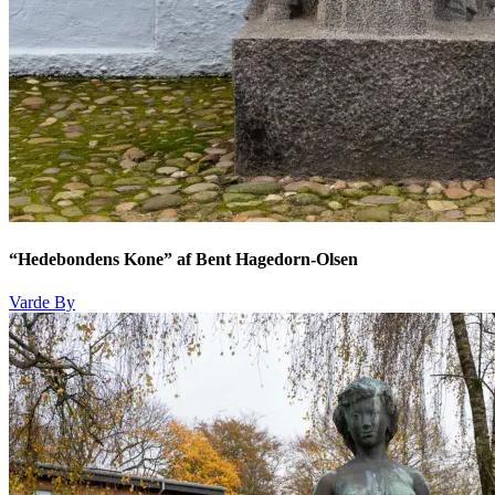
“Hedebondens Kone” af Bent Hagedorn-Olsen
Varde By