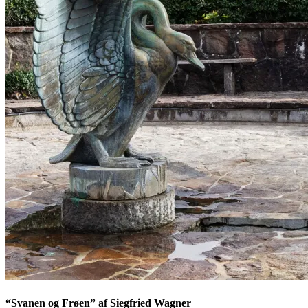
“Svanen og Frøen” af Siegfried Wagner