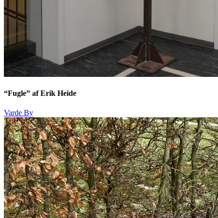
“Fugle” af Erik Heide
Varde By