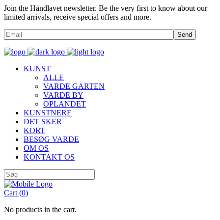
Join the Håndlavet newsletter. Be the very first to know about our
limited arrivals, receive special offers and more.
Send
KUNST
ALLE
VARDE GARTEN
VARDE BY
OPLANDET
KUNSTNERE
DET SKER
KORT
BESØG VARDE
OM OS
KONTAKT OS
Cart
(0)
No products in the cart.