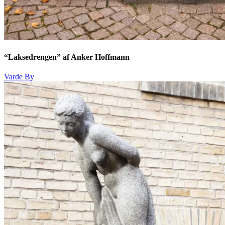
“Laksedrengen” af Anker Hoffmann
Varde By