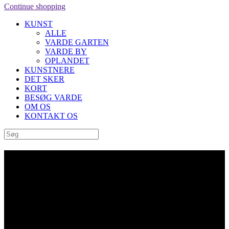
Continue shopping
KUNST
ALLE
VARDE GARTEN
VARDE BY
OPLANDET
KUNSTNERE
DET SKER
KORT
BESØG VARDE
OM OS
KONTAKT OS
Archive