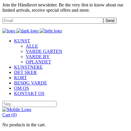
Join the Håndlavet newsletter. Be the very first to know about our
limited arrivals, receive special offers and more.
Send
KUNST
ALLE
VARDE GARTEN
VARDE BY
OPLANDET
KUNSTNERE
DET SKER
KORT
BESØG VARDE
OM OS
KONTAKT OS
Cart
(0)
No products in the cart.