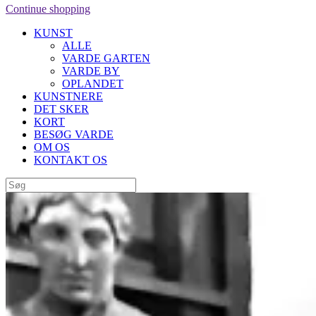
Continue shopping
KUNST
ALLE
VARDE GARTEN
VARDE BY
OPLANDET
KUNSTNERE
DET SKER
KORT
BESØG VARDE
OM OS
KONTAKT OS