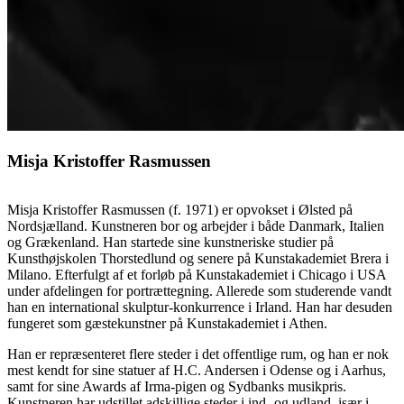
Misja Kristoffer Rasmussen
Misja Kristoffer Rasmussen (f. 1971) er opvokset i Ølsted på
Nordsjælland. Kunstneren bor og arbejder i både Danmark, Italien
og Grækenland. Han startede sine kunstneriske studier på
Kunsthøjskolen Thorstedlund og senere på Kunstakademiet Brera i
Milano. Efterfulgt af et forløb på Kunstakademiet i Chicago i USA
under afdelingen for portrættegning. Allerede som studerende vandt
han en international skulptur-konkurrence i Irland. Han har desuden
fungeret som gæstekunstner på Kunstakademiet i Athen.
Han er repræsenteret flere steder i det offentlige rum, og han er nok
mest kendt for sine statuer af H.C. Andersen i Odense og i Aarhus,
samt for sine Awards af Irma-pigen og Sydbanks musikpris.
Kunstneren har udstillet adskillige steder i ind- og udland, især i