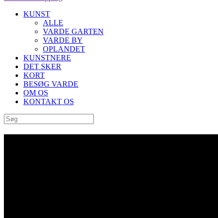
KUNST
ALLE
VARDE GARTEN
VARDE BY
OPLANDET
KUNSTNERE
DET SKER
KORT
BESØG VARDE
OM OS
KONTAKT OS
Archive