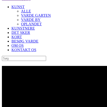
KUNST
ALLE
VARDE GARTEN
VARDE BY
OPLANDET
KUNSTNERE
DET SKER
KORT
BESØG VARDE
OM OS
KONTAKT OS
“Fem elementer stående” af Ben