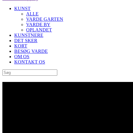
KUNST
ALLE
VARDE GARTEN
VARDE BY
OPLANDET
KUNSTNERE
DET SKER
KORT
BESØG VARDE
OM OS
KONTAKT OS
“Himmel & Hav” af Jun-Ichi I