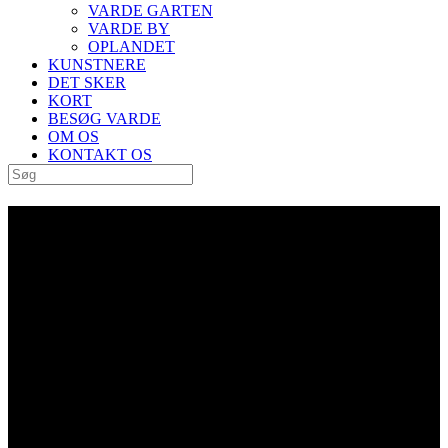
VARDE GARTEN
VARDE BY
OPLANDET
KUNSTNERE
DET SKER
KORT
BESØG VARDE
OM OS
KONTAKT OS
“Livsgnist II” af Jesper
Neergaard