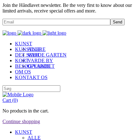
Join the Håndlavet newsletter. Be the very first to know about our
limited arrivals, receive special offers and more.
Send
KUNST
KUNSTNERE
ALLE
DET SKER
VARDE GARTEN
KORT
VARDE BY
BESØG VARDE
OPLANDET
OM OS
KONTAKT OS
Cart
(0)
No products in the cart.
Continue shopping
KUNST
ALLE