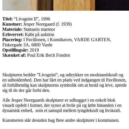
Titel:
“Livsgnist II”, 1996
Kunstner:
Jesper Neergaard (f. 1939)
Materiale:
Statuario marmor
Erhvervet:
Købt på auktion
Placering:
I Pavillonen, i Kunsthaven, VARDE GARTEN,
Fiskergade 3A, 6800 Varde
Opstillingsår:
2019
Skænket af:
Poul Erik Bech Fonden
Skulpturen hedder ”Livsgnist”, og udtrykker en modstandskraft og
en udholdenhed. Den har fået en plads ved indgangen til Pavillonen,
så forhåbentlig kan skulpturens symbolik om at bestå og leve, sprede
sig til de der går forbi den.
Alle Jesper Neergaards skulpturer er udhugget i en enkelt blok
visuelt opdelt i former, der synes at hvile på og løfte hinanden i en
dynamisk enhed, som et samspil mellem tyngdekraft og livskraft.
Kunstneren står desuden bag flere andre skulpturer i kommunen.