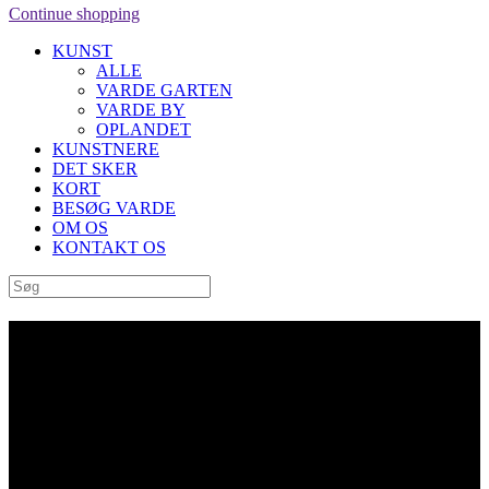
Continue shopping
KUNST
ALLE
VARDE GARTEN
VARDE BY
OPLANDET
KUNSTNERE
DET SKER
KORT
BESØG VARDE
OM OS
KONTAKT OS
Archive