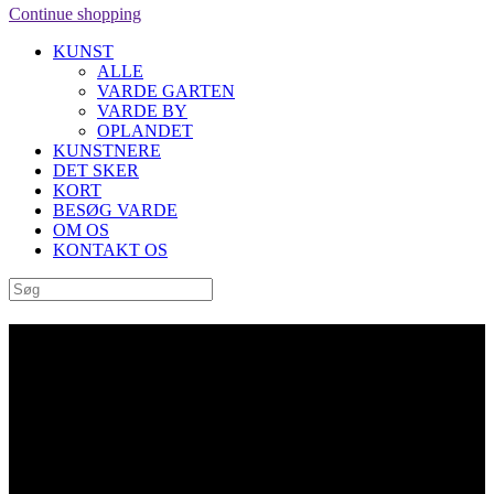
Continue shopping
KUNST
ALLE
VARDE GARTEN
VARDE BY
OPLANDET
KUNSTNERE
DET SKER
KORT
BESØG VARDE
OM OS
KONTAKT OS
Archive