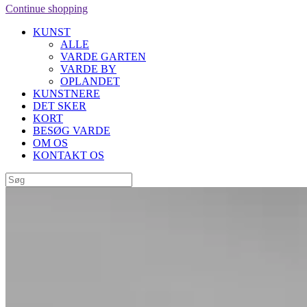
Continue shopping
KUNST
ALLE
VARDE GARTEN
VARDE BY
OPLANDET
KUNSTNERE
DET SKER
KORT
BESØG VARDE
OM OS
KONTAKT OS