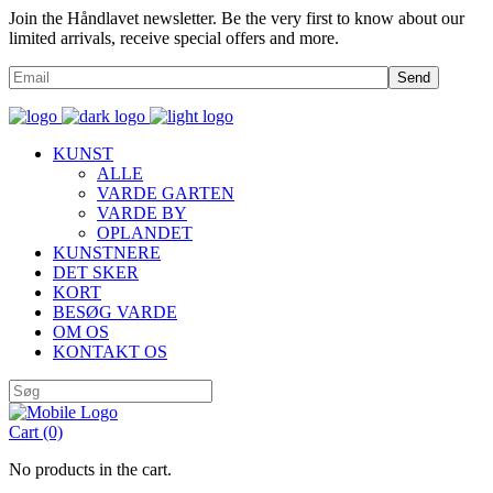
Join the Håndlavet newsletter. Be the very first to know about our
limited arrivals, receive special offers and more.
Send
KUNST
ALLE
VARDE GARTEN
VARDE BY
OPLANDET
KUNSTNERE
DET SKER
KORT
BESØG VARDE
OM OS
KONTAKT OS
Cart
(0)
No products in the cart.