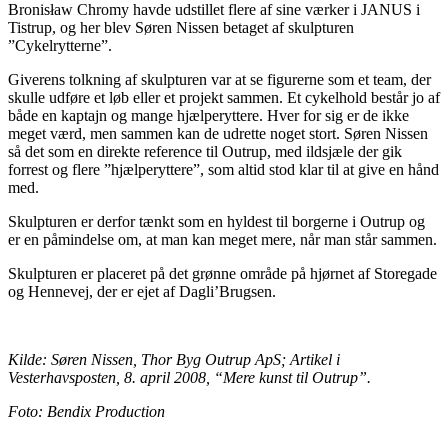
Bronisław Chromy havde udstillet flere af sine værker i JANUS i
Tistrup, og her blev Søren Nissen betaget af skulpturen
”Cykelrytterne”.
Giverens tolkning af skulpturen var at se figurerne som et team, der
skulle udføre et løb eller et projekt sammen. Et cykelhold består jo af
både en kaptajn og mange hjælperyttere. Hver for sig er de ikke
meget værd, men sammen kan de udrette noget stort. Søren Nissen
så det som en direkte reference til Outrup, med ildsjæle der gik
forrest og flere ”hjælperyttere”, som altid stod klar til at give en hånd
med.
Skulpturen er derfor tænkt som en hyldest til borgerne i Outrup og
er en påmindelse om, at man kan meget mere, når man står sammen.
Skulpturen er placeret på det grønne område på hjørnet af Storegade
og Hennevej, der er ejet af Dagli’Brugsen.
Kilde: Søren Nissen, Thor Byg Outrup ApS; Artikel i
Vesterhavsposten, 8. april 2008, “Mere kunst til Outrup”.
Foto:
Bendix Production