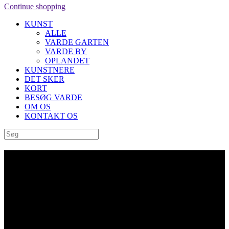
Continue shopping
KUNST
ALLE
VARDE GARTEN
VARDE BY
OPLANDET
KUNSTNERE
DET SKER
KORT
BESØG VARDE
OM OS
KONTAKT OS
“Cykelrytterne” af Bronisław
Chromy