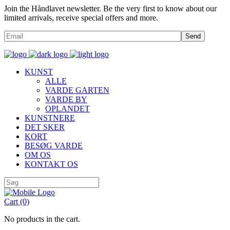
Join the Håndlavet newsletter. Be the very first to know about our
limited arrivals, receive special offers and more.
Send
KUNST
ALLE
VARDE GARTEN
VARDE BY
OPLANDET
KUNSTNERE
DET SKER
KORT
BESØG VARDE
OM OS
KONTAKT OS
Cart
(0)
No products in the cart.