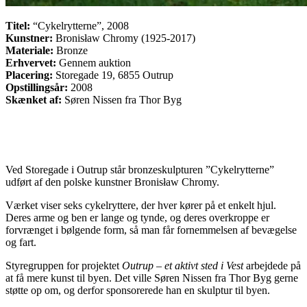
Titel:
“Cykelrytterne”, 2008
Kunstner:
Bronisław Chromy (1925-2017)
Materiale:
Bronze
Erhvervet:
Gennem auktion
Placering:
Storegade 19, 6855 Outrup
Opstillingsår:
2008
Skænket af:
Søren Nissen fra Thor Byg
Ved Storegade i Outrup står bronzeskulpturen ”Cykelrytterne”
udført af den polske kunstner Bronisław Chromy.
Værket viser seks cykelryttere, der hver kører på et enkelt hjul.
Deres arme og ben er lange og tynde, og deres overkroppe er
forvrænget i bølgende form, så man får fornemmelsen af bevægelse
og fart.
Styregruppen for projektet
Outrup – et aktivt sted i Vest
arbejdede på
at få mere kunst til byen. Det ville Søren Nissen fra Thor Byg gerne
støtte op om, og derfor sponsorerede han en skulptur til byen.