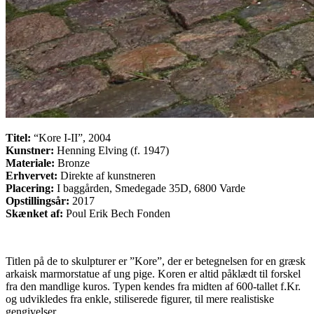
Titel:
“Kore I-II”, 2004
Kunstner:
Henning Elving (f. 1947)
Materiale:
Bronze
Erhvervet:
Direkte af kunstneren
Placering:
I baggården, Smedegade 35D, 6800 Varde
Opstillingsår:
2017
Skænket af:
Poul Erik Bech Fonden
Titlen på de to skulpturer er ”Kore”, der er betegnelsen for en græsk
arkaisk marmorstatue af ung pige. Koren er altid påklædt til forskel
fra den mandlige kuros. Typen kendes fra midten af 600-tallet f.Kr.
og udvikledes fra enkle, stiliserede figurer, til mere realistiske
gengivelser.