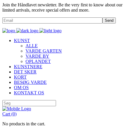
Join the Håndlavet newsletter. Be the very first to know about our
limited arrivals, receive special offers and more.
Send
KUNST
ALLE
VARDE GARTEN
VARDE BY
OPLANDET
KUNSTNERE
DET SKER
KORT
BESØG VARDE
OM OS
KONTAKT OS
Cart
(0)
No products in the cart.