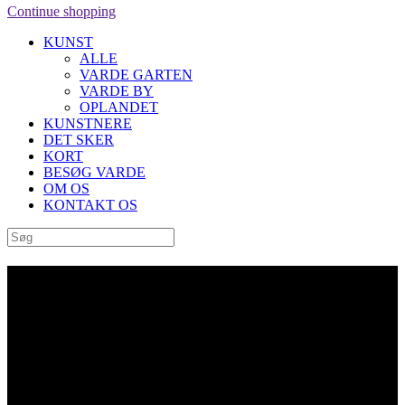
Continue shopping
KUNST
ALLE
VARDE GARTEN
VARDE BY
OPLANDET
KUNSTNERE
DET SKER
KORT
BESØG VARDE
OM OS
KONTAKT OS
“Kore I-II” af Henning Elving