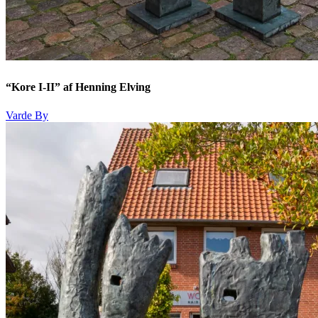
“Kore I-II” af Henning Elving
Varde By