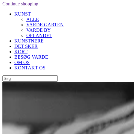
Continue shopping
KUNST
ALLE
VARDE GARTEN
VARDE BY
OPLANDET
KUNSTNERE
DET SKER
KORT
BESØG VARDE
OM OS
KONTAKT OS