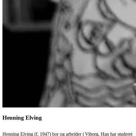
Henning Elving
Henning Elving (f. 1947) bor og arbejder i Viborg. Han har studeret