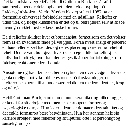
Det keramiske vægrelief af Heidi Guthman Birck består af ti
sammenhængende dele, ophængt i den hvide bygning på
Lykkesgårdskolen i Varde. Værket blev opstillet i 1982 og er
formentlig erhvervet i forbindelse med en udstilling. Relieffet er
uden titel, og ifølge kunstneren er det op til betragteren selv at skabe
mening i mødet med de keramiske former.
De ti relieffer skildrer hver et børneansigt, formet som om det vokser
frem af en kvadratisk flade på væggen. Foran hvert ansigt er placeret
en hånd eller et sæt hænder, og deres placering varierer fra relief til
relief. Denne variation giver hver del sin egen lille fortælling – et
individuelt udtryk, hvor hændernes gestik åbner for tolkninger om
følelser, reaktioner eller tilstande.
Ansigterne og hænderne skaber en rytme hen over væggen, hvor det
genkendelige motiv kombineres med små forskydninger, der
inviterer beskueren til at undersøge relationen mellem identitet, krop
og udtryk.
Heidi Guthman Birck, som er uddannet keramiker og billedhugger,
er kendt for sit arbejde med menneskekroppens former og
psykologiske udtryk. Hun lader i dette værk materialets taktilitet og
det enkle formsprog bære betydningen. Hun har gennem hele sin
karriere arbejdet med relieffer og skulpturer, ofte i et personligt og
sanseligt udtryk.