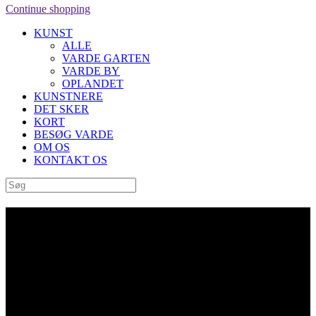
Continue shopping
KUNST
ALLE
VARDE GARTEN
VARDE BY
OPLANDET
KUNSTNERE
DET SKER
KORT
BESØG VARDE
OM OS
KONTAKT OS
Relief uden titel af Heidi
Guthman Birck