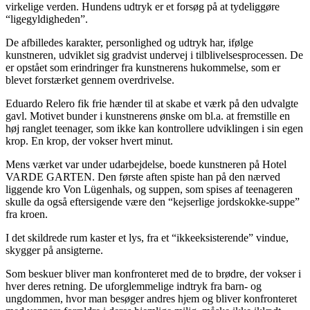
virkelige verden. Hundens udtryk er et forsøg på at tydeliggøre
“ligegyldigheden”.
De afbilledes karakter, personlighed og udtryk har, ifølge
kunstneren, udviklet sig gradvist undervej i tilblivelsesprocessen. De
er opstået som erindringer fra kunstnerens hukommelse, som er
blevet forstærket gennem overdrivelse.
Eduardo Relero fik frie hænder til at skabe et værk på den udvalgte
gavl. Motivet bunder i kunstnerens ønske om bl.a. at fremstille en
høj ranglet teenager, som ikke kan kontrollere udviklingen i sin egen
krop. En krop, der vokser hvert minut.
Mens værket var under udarbejdelse, boede kunstneren på Hotel
VARDE GARTEN. Den første aften spiste han på den nærved
liggende kro Von Lügenhals, og s
uppen, som spises af teenageren
skulle da også eftersigende være den “kejserlige jordskokke-suppe”
fra kroen.
I det skildrede rum kaster et lys, fra et “ikkeeksisterende” vindue,
skygger på ansigterne.
Som beskuer bliver man konfronteret med de to brødre, der vokser i
hver deres retning. De uforglemmelige indtryk fra barn- og
ungdommen, hvor man besøger andres hjem og bliver konfronteret