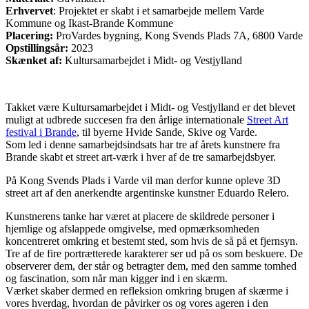
Erhvervet
: Projektet er skabt i et samarbejde mellem
Varde
Kommune
og
Ikast-Brande Kommune
Placering:
ProVardes bygning, Kong Svends Plads 7A, 6800 Varde
Opstillingsår:
2023
Skænket af:
Kultursamarbejdet i Midt- og Vestjylland
Takket være Kultursamarbejdet i Midt- og Vestjylland er det blevet
muligt at udbrede succesen fra
den årlige internationale
Street Art
festival i Brande
,
til byerne Hvide Sande, Skive og Varde.
Som led i denne samarbejdsindsats har tre af årets kunstnere fra
Brande skabt et street art-værk i hver af de tre samarbejdsbyer.
På
Kong Svends Plads i
Varde vil man derfor kunne opleve 3D
s
treet art
af den anerkendte argentinske kunstner Eduardo Relero.
Kunstnerens tanke har været at placere de skildrede personer i
hjemlige og afslappede omgivelse, med opmærksomheden
koncentreret omkring et bestemt sted, som hvis de så på et fjernsyn.
Tre af de fire portrætterede karakterer
ser ud på os som beskuere. De
observerer dem, der står og betragter dem, med den samme tomhed
og fascination, som når man kigger ind i en
skærm.
Værket skaber dermed en refleksion omkring brugen af skærme i
vores hverdag, hvordan de påvirker os og vores ageren i den