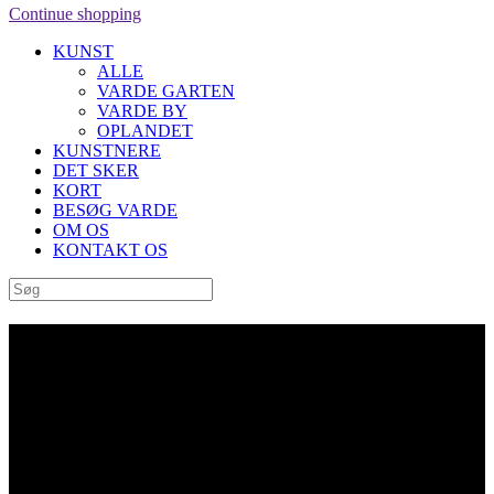
Continue shopping
KUNST
ALLE
VARDE GARTEN
VARDE BY
OPLANDET
KUNSTNERE
DET SKER
KORT
BESØG VARDE
OM OS
KONTAKT OS
“Perplexity Soup” af Eduardo
Relero