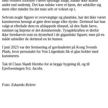
med venners forældre i deres hjemlige miljø, måske ikke iklædt
andet end undertøj. Det kan måske være et hjem, der adskiller sig
mere eller mindre fra det man selv er vokset op i.
Selvom nogle figurer er overvægtige og plastiske, har det ikke været
kunstnerens hensigt at gøre dem tunge eller dystre. Derimod har han
valgt at efterlade dem en afslappede tilstand, så den flade farve,
rummet og linjerne er det dominerende. Tyngdekraften er derfor
ikke fremhævet som en dysterhed i de gigantiske figurer, men på en
måde udstråler de derimod en let humor.
I juni 2023 var der fernisering af gavlmaleriet på Kong Svends
Plads, hvor personalet fra Von Lügenhals fik et glas bobler med
kunstneren.
Tak til Claus Skødt Hembo for at lægge bygning til, og til
Ejerforeningen Sct. Jacobi.
Foto: Eduardo Relero