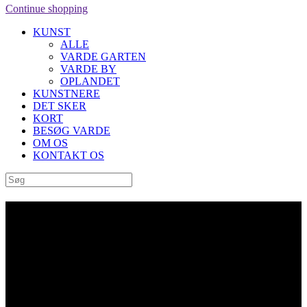
Continue shopping
KUNST
ALLE
VARDE GARTEN
VARDE BY
OPLANDET
KUNSTNERE
DET SKER
KORT
BESØG VARDE
OM OS
KONTAKT OS
Archive