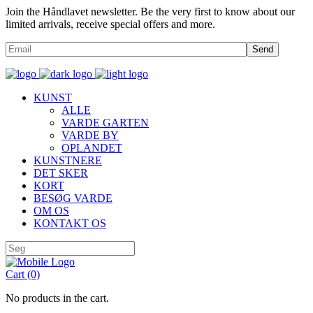
Join the Håndlavet newsletter. Be the very first to know about our
limited arrivals, receive special offers and more.
Send
KUNST
ALLE
VARDE GARTEN
VARDE BY
OPLANDET
KUNSTNERE
DET SKER
KORT
BESØG VARDE
OM OS
KONTAKT OS
Cart
(0)
No products in the cart.