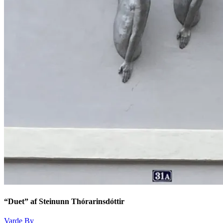
“Duet” af Steinunn Thórarinsdóttir
Varde By