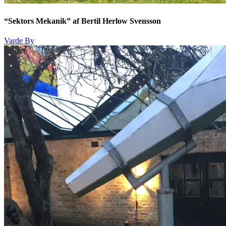
“Sektors Mekanik” af Bertil Herlow Svensson
Varde By