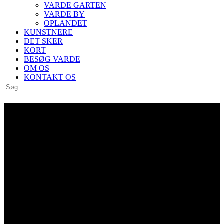
VARDE GARTEN
VARDE BY
OPLANDET
KUNSTNERE
DET SKER
KORT
BESØG VARDE
OM OS
KONTAKT OS
Kunstuge Tag