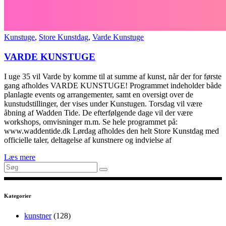
Kunstuge
,
Store Kunstdag
,
Varde Kunstuge
VARDE KUNSTUGE
I uge 35 vil Varde by komme til at summe af kunst, når der for første
gang afholdes VARDE KUNSTUGE! Programmet indeholder både
planlagte events og arrangementer, samt en oversigt over de
kunstudstillinger, der vises under Kunstugen. Torsdag vil være
åbning af Wadden Tide. De efterfølgende dage vil der være
workshops, omvisninger m.m. Se hele programmet på:
www.waddentide.dk Lørdag afholdes den helt Store Kunstdag med
officielle taler, deltagelse af kunstnere og indvielse af
Læs mere
Search
for:
Kategorier
kunstner
(128)