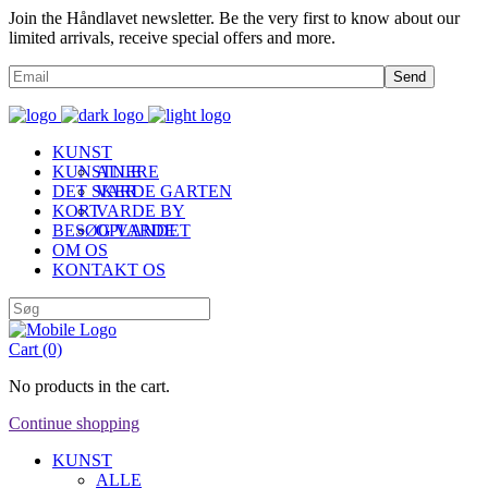
Join the Håndlavet newsletter. Be the very first to know about our
limited arrivals, receive special offers and more.
Send
KUNST
KUNSTNERE
ALLE
DET SKER
VARDE GARTEN
KORT
VARDE BY
BESØG VARDE
OPLANDET
OM OS
KONTAKT OS
Cart
(0)
No products in the cart.
Continue shopping
KUNST
ALLE