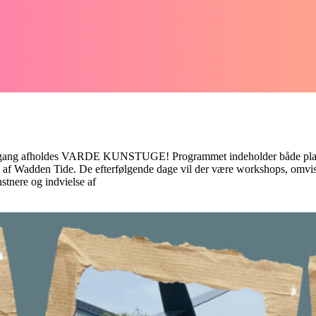
rste gang afholdes VARDE KUNSTUGE! Programmet indeholder både planl
ing af Wadden Tide. De efterfølgende dage vil der være workshops, o
nstnere og indvielse af