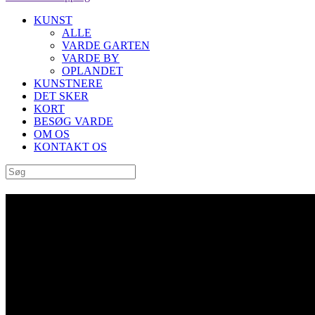
KUNST
ALLE
VARDE GARTEN
VARDE BY
OPLANDET
KUNSTNERE
DET SKER
KORT
BESØG VARDE
OM OS
KONTAKT OS
Store Kunstdag Tag