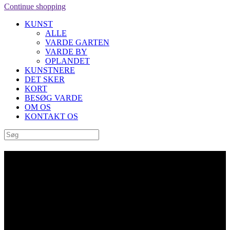
Continue shopping
KUNST
ALLE
VARDE GARTEN
VARDE BY
OPLANDET
KUNSTNERE
DET SKER
KORT
BESØG VARDE
OM OS
KONTAKT OS
Archive