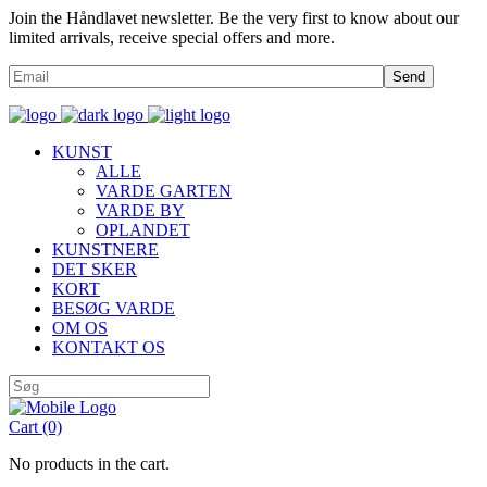
Join the Håndlavet newsletter. Be the very first to know about our
limited arrivals, receive special offers and more.
Send
KUNST
ALLE
VARDE GARTEN
VARDE BY
OPLANDET
KUNSTNERE
DET SKER
KORT
BESØG VARDE
OM OS
KONTAKT OS
Cart
(0)
No products in the cart.