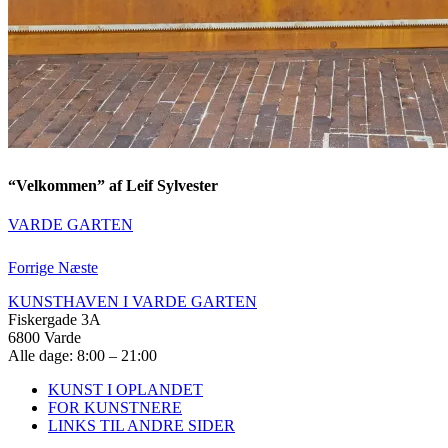
“Velkommen” af Leif Sylvester
VARDE GARTEN
Forrige
Næste
KUNSTHAVEN I VARDE GARTEN
Fiskergade 3A
6800 Varde
Alle dage: 8:00 – 21:00
KUNST I OPLANDET
FOR KUNSTNERE
LINKS TIL ANDRE SIDER