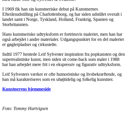
I 1969 fik han sin kunstneriske debut på Kunstnernes
Efterårsudstilling på Charlottenborg, og har siden udstillet overalt i
landet samt i Norge, Tyskland, Holland, Frankrig, Spanien og
Storbritannien.
Hans kunstneriske udtryksform er fortrinsvis maleriet, men han har
også arbejdet i andre materialer. Udgangspunktet for en del malerier
er gøglerpladser og cirkustelte.
Indtil 1977 hentede Leif Sylvester inspiration fra popkunsten og den
superrealistiske kunst, men siden sit come-back som maler i 1988
har han arbejdet mere frit i en ekspressiv og figurativ udtryksform.
Leif Sylvesters værker er ofte humoristiske og livsbekræftende, og
han må karakteriseres som en uhøjtidelig og folkelig kunstner.
Kunstnerens hjemmeside
Foto: Tommy Hartvigsen