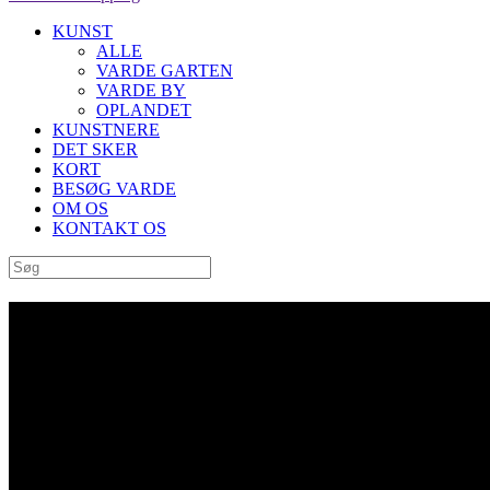
KUNST
ALLE
VARDE GARTEN
VARDE BY
OPLANDET
KUNSTNERE
DET SKER
KORT
BESØG VARDE
OM OS
KONTAKT OS
“Fancy Colour Diamond” af Jo