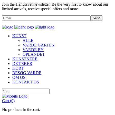
Join the Håndlavet newsletter. Be the very first to know about our
limited arrivals, receive special offers and more.
Send
KUNST
ALLE
VARDE GARTEN
VARDE BY
OPLANDET
KUNSTNERE
DET SKER
KORT
BESØG VARDE
OM OS
KONTAKT OS
Cart
(0)
No products in the cart.