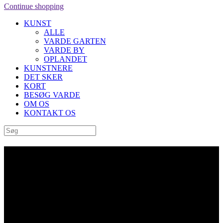
Continue shopping
KUNST
ALLE
VARDE GARTEN
VARDE BY
OPLANDET
KUNSTNERE
DET SKER
KORT
BESØG VARDE
OM OS
KONTAKT OS
Archive